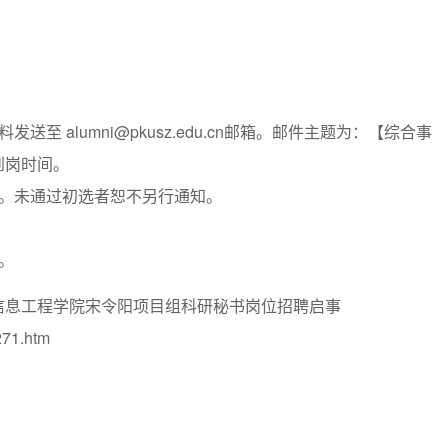
 alumni@pkusz.edu.cn邮箱。邮件主题为：【综合事
到岗时间。
。未通过初选者恕不另行通知。
。
息工程学院宋令阳项目组科研秘书岗位招聘启事
71.htm