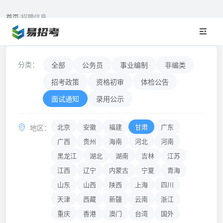
首页
/
招聘信息
招聘信息
NEWS & ANNOUNCEMENTS
分类：
全部
公务员
事业编制
非编类
招考政策
资格初审
体检公告
面试通知
录用公示
北京
安徽
福建
甘肃
广东
地区：
广西
贵州
海南
河北
河南
黑龙江
湖北
湖南
吉林
江苏
江西
辽宁
内蒙古
宁夏
青海
山东
山西
陕西
上海
四川
天津
西藏
新疆
云南
浙江
重庆
香港
澳门
台湾
国外